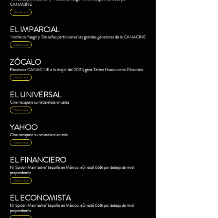
CANACINE
Visita la nota
EL IMPARCIAL
'Noche de fuego' y 'Sin señas particulares' las grandes ganadoras de la CANACINE
Visita la nota
ZÓCALO
Reconoce CANACINE a lo mejor del 2021; gana Tatian Huezo como Directora
Visita la nota
EL UNIVERSAL
Cine recupera su naturaleza en salas
Visita la nota
YAHOO
Cine recupera su naturaleza en sala
Visita la nota
EL FINANCIERO
Ni Spider-Man ‘salva’ taquilla en México: aún está 66% por debajo de nivel
prepandemia
Visita la nota
EL ECONOMISTA
Ni Spider-Man ‘salva’ taquilla en México: aún está 66% por debajo de nivel
prepandemia