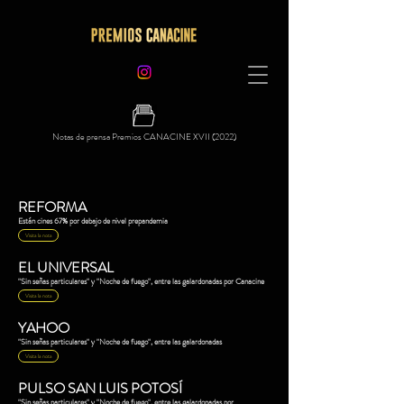
Notas de prensa Premios CANACINE XVII (2022)
REFORMA
Están cines 67% por debajo de nivel prepandemia
Visita la nota
EL UNIVERSAL
"Sin señas particulares" y "Noche de fuego", entre las galardonadas por Canacine
Visita la nota
YAHOO
"Sin señas particulares" y "Noche de fuego", entre las galardonadas
Visita la nota
PULSO SAN LUIS POTOSÍ
"Sin señas particulares" y "Noche de fuego", entre las galardonadas por